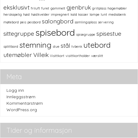
eksklusivt
gjenbruk
friluft
furet
gammelt
grillplass
hagemøbler
herskapelig
høst
høstkvelder
impregnert
kald
kasser
lampe
lunt
mediabenk
salongbord
møtebord
peis
peisbord
samlingsplass
servering
spisebord
sittegruppe
spisestue
spisegruppe
stemning
utebord
stål
splittbord
stue
tvbenk
utemøbler
Villeik
Visittkort
visittkortholder
værslitt
Meta
Logg inn
Innleggsstrøm
Kommentarstrøm
WordPress.org
Tider og informasjon