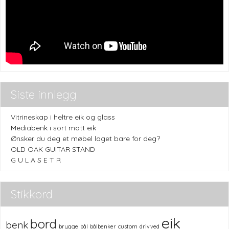
Siste innlegg
Vitrineskap i heltre eik og glass
Mediabenk i sort matt eik
Ønsker du deg et møbel laget bare for deg?
OLD OAK GUITAR STAND
G U L A S E T R
Stikkord
eik
bord
benk
brygge
bål
bålbenker
custom
drivved