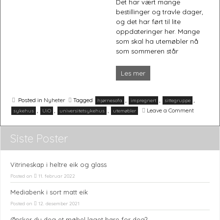
Det har vært mange
bestillinger og travle dager,
og det har ført til lite
oppdateringer her. Mange
som skal ha utemøbler nå
Møbler og interiørartikler håndlaget etter dine ønsker.
som sommeren står
Les mer
Posted in
Nyheter
Tagged
,
,
,
hjørnesofa
impregnert
sittegruppe
on
,
,
,
Leave a Comment
sykehus
UiO
universitetsykehus
utemøbler
Levering
til
Oslo
Siste Poster
universit
–
Ullevål
Vitrineskap i heltre eik og glass
Posted on
11. februar 2022
Mediabenk i sort matt eik
Posted on
12. desember 2021
Ønsker du deg et møbel laget bare for deg?