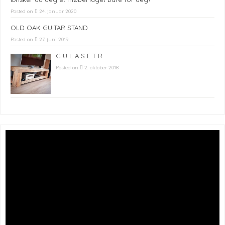
Posted on
24. januar 2020
OLD OAK GUITAR STAND
Posted on
27. juni 2019
G U L A S E T R
Posted on
2. oktober 2018