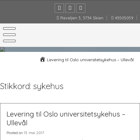
Skip
to
content
Reveljen 3, 3734 Skien
45505059
Levering til Oslo universitetsykehus – Ullevål
Stikkord:
sykehus
Levering til Oslo universitetsykehus –
Ullevål
Posted on
13. mai 2017