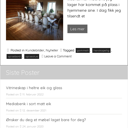
lager har kommet på plass i
hjemmene sine. I dag fikk jeg
tilsendt et
Møbler og interiørartikler håndlaget etter dine ønsker.
Les mer
Posted in
Kundebilder
,
Nyheter
Tagged
,
,
gammelt
herskapelig
on
,
Leave a Comment
spisebord
spisestue
Stilfullt!
Siste Poster
Vitrineskap i heltre eik og glass
Posted on
11. februar 2022
Mediabenk i sort matt eik
Posted on
12. desember 2021
Ønsker du deg et møbel laget bare for deg?
Posted on
24. januar 2020