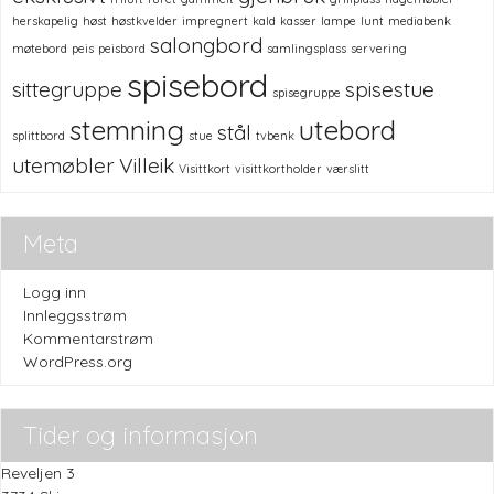
herskapelig
høst
høstkvelder
impregnert
kald
kasser
lampe
lunt
mediabenk
salongbord
møtebord
peis
peisbord
samlingsplass
servering
spisebord
sittegruppe
spisestue
spisegruppe
stemning
utebord
stål
splittbord
stue
tvbenk
utemøbler
Villeik
Visittkort
visittkortholder
værslitt
Meta
Logg inn
Innleggsstrøm
Kommentarstrøm
WordPress.org
Tider og informasjon
Reveljen 3