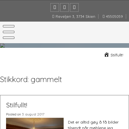
Skip
to
content
Reveljen 3, 3734 Skien
45505059
Stilfullt!
Stikkord:
gammelt
Stilfullt!
Posted on
3. august 2017
Det er alltid gøy å få bilder
tilsendt når møblene jeg