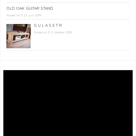
OLD OAK GUITAR STAND
Posted on
27. juni 2019
G U L A S E T R
Posted on
2. oktober 2018