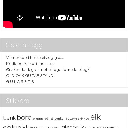
Siste innlegg
Vitrineskap i heltre eik og glass
Mediabenk i sort matt eik
Ønsker du deg et møbel laget bare for deg?
OLD OAK GUITAR STAND
G U L A S E T R
Stikkord
eik
bord
benk
brygge
bål
bålbenker
custom
drivved
eksklusivt
gjenbruk
friluft
furet
gammelt
grillplass
hagemøbler