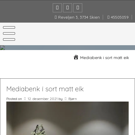
Skip
to
content
Reveljen 3, 3734 Skien
45505059
Mediabenk i sort matt eik
Mediabenk i sort matt eik
Posted on
12. desember 2021
by
Bjørn