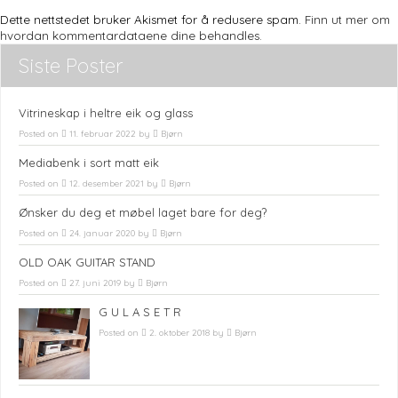
Dette nettstedet bruker Akismet for å redusere spam.
Finn ut mer om
hvordan kommentardataene dine behandles.
Siste Poster
Vitrineskap i heltre eik og glass
Posted on
11. februar 2022
by
Bjørn
Mediabenk i sort matt eik
Posted on
12. desember 2021
by
Bjørn
Ønsker du deg et møbel laget bare for deg?
Posted on
24. januar 2020
by
Bjørn
OLD OAK GUITAR STAND
Posted on
27. juni 2019
by
Bjørn
G U L A S E T R
Posted on
2. oktober 2018
by
Bjørn