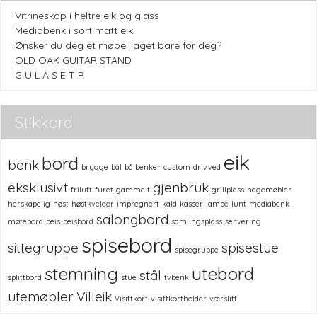
Vitrineskap i heltre eik og glass
Mediabenk i sort matt eik
Ønsker du deg et møbel laget bare for deg?
OLD OAK GUITAR STAND
G U L A S E T R
Stikkord
eik
bord
benk
brygge
bål
bålbenker
custom
drivved
eksklusivt
gjenbruk
friluft
furet
gammelt
grillplass
hagemøbler
herskapelig
høst
høstkvelder
impregnert
kald
kasser
lampe
lunt
mediabenk
salongbord
møtebord
peis
peisbord
samlingsplass
servering
spisebord
sittegruppe
spisestue
spisegruppe
stemning
utebord
stål
splittbord
stue
tvbenk
utemøbler
Villeik
Visittkort
visittkortholder
værslitt