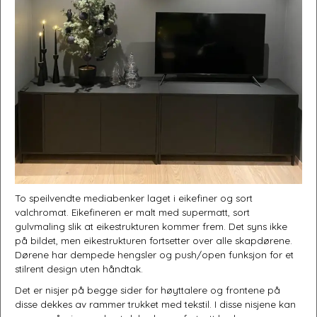
Møbler og interiørartikler håndlaget etter dine ønsker.
To speilvendte mediabenker laget i eikefiner og sort
valchromat. Eikefineren er malt med supermatt, sort
gulvmaling slik at eikestrukturen kommer frem. Det syns ikke
på bildet, men eikestrukturen fortsetter over alle skapdørene.
Dørene har dempede hengsler og push/open funksjon for et
stilrent design uten håndtak.
Det er nisjer på begge sider for høyttalere og frontene på
disse dekkes av rammer trukket med tekstil. I disse nisjene kan