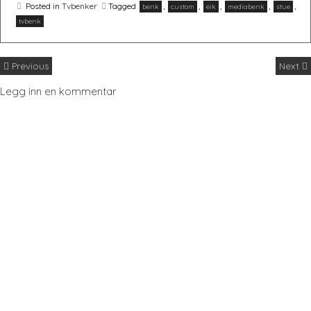
Posted in
Tvbenker
Tagged
,
,
,
,
,
benk
custom
eik
mediabenk
stue
tvbenk
Previous
Next
Legg inn en kommentar