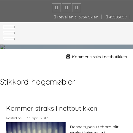
Skip
to
content
Reveljen 3, 3734 Skien
45505059
Kommer straks i nettbutikken
Stikkord:
hagemøbler
Kommer straks i nettbutikken
Posted on
13. april 2017
Denne typen utebord blir
straks tilgjengelig i