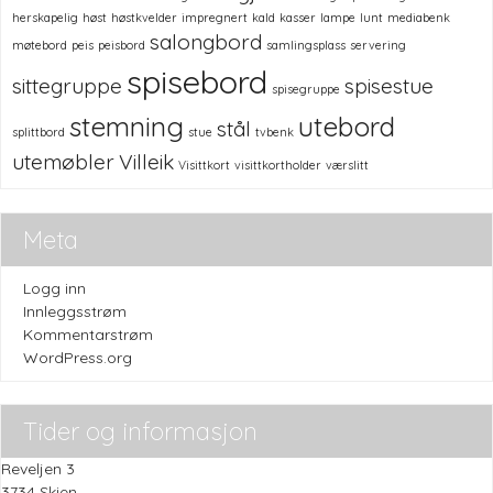
herskapelig
høst
høstkvelder
impregnert
kald
kasser
lampe
lunt
mediabenk
salongbord
møtebord
peis
peisbord
samlingsplass
servering
spisebord
sittegruppe
spisestue
spisegruppe
stemning
utebord
stål
splittbord
stue
tvbenk
utemøbler
Villeik
Visittkort
visittkortholder
værslitt
Meta
Logg inn
Innleggsstrøm
Kommentarstrøm
WordPress.org
Tider og informasjon
Reveljen 3
3734 Skien