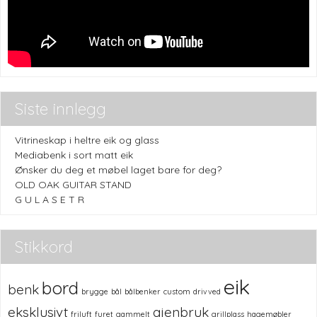
Siste innlegg
Vitrineskap i heltre eik og glass
Mediabenk i sort matt eik
Ønsker du deg et møbel laget bare for deg?
OLD OAK GUITAR STAND
G U L A S E T R
Stikkord
eik
bord
benk
brygge
bål
bålbenker
custom
drivved
eksklusivt
gjenbruk
friluft
furet
gammelt
grillplass
hagemøbler