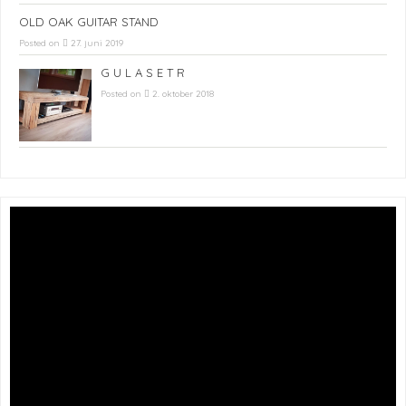
OLD OAK GUITAR STAND
Posted on
27. juni 2019
G U L A S E T R
Posted on
2. oktober 2018