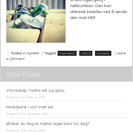
nettbutikken. Den kan
allerede bestilles ved å sende
den mail HER
Møbler og interiørartikler håndlaget etter dine ønsker.
Posted in
Nyheter
Tagged
,
,
Leave
hagemøbler
utebord
utemøbler
on
a Comment
Kommer
straks
i
Siste Poster
nettbutikken
Vitrineskap i heltre eik og glass
Posted on
11. februar 2022
Mediabenk i sort matt eik
Posted on
12. desember 2021
Ønsker du deg et møbel laget bare for deg?
Posted on
24. januar 2020