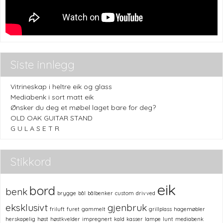
Siste innlegg
Vitrineskap i heltre eik og glass
Mediabenk i sort matt eik
Ønsker du deg et møbel laget bare for deg?
OLD OAK GUITAR STAND
G U L A S E T R
Stikkord
eik
bord
benk
brygge
bål
bålbenker
custom
drivved
eksklusivt
gjenbruk
friluft
furet
gammelt
grillplass
hagemøbler
herskapelig
høst
høstkvelder
impregnert
kald
kasser
lampe
lunt
mediabenk