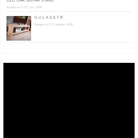
Posted on
27. juni 2019
G U L A S E T R
Posted on
2. oktober 2018