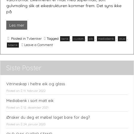
gulvmaling slik at eikestrukturen kommer frem. Det syns ikke
på
Les mer
Møbler og interiørartikler håndlaget etter dine ønsker.
Posted in
Tvbenker
Tagged
,
,
,
,
,
benk
custom
eik
mediabenk
stue
on
Leave a Comment
tvbenk
Mediabenk
i
sort
matt
Siste Poster
eik
Vitrineskap i heltre eik og glass
Posted on
11. februar 2022
Mediabenk i sort matt eik
Posted on
12. desember 2021
Ønsker du deg et møbel laget bare for deg?
Posted on
24. januar 2020
OLD OAK GUITAR STAND