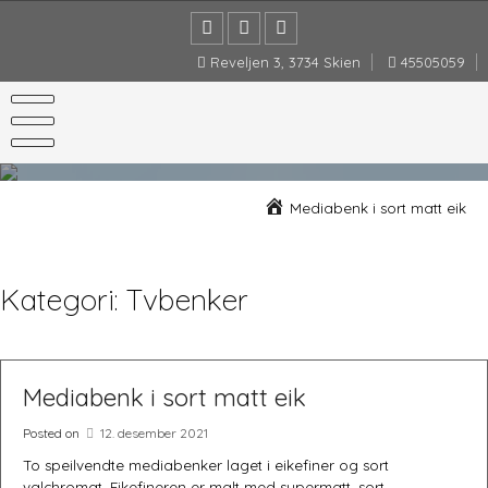
Skip
to
content
Reveljen 3, 3734 Skien
45505059
Mediabenk i sort matt eik
Kategori:
Tvbenker
Mediabenk i sort matt eik
Posted on
12. desember 2021
To speilvendte mediabenker laget i eikefiner og sort
valchromat. Eikefineren er malt med supermatt, sort