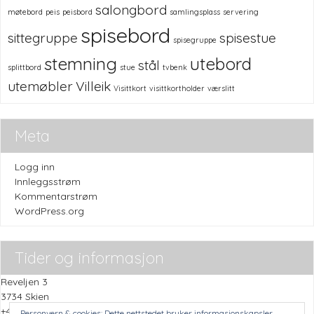
salongbord
møtebord
peis
peisbord
samlingsplass
servering
spisebord
sittegruppe
spisestue
spisegruppe
stemning
utebord
stål
splittbord
stue
tvbenk
utemøbler
Villeik
Visittkort
visittkortholder
værslitt
Meta
Logg inn
Innleggsstrøm
Kommentarstrøm
WordPress.org
Tider og informasjon
Reveljen 3
3734 Skien
+47 45505059
Personvern & cookies: Dette nettstedet bruker informasjonskapsler