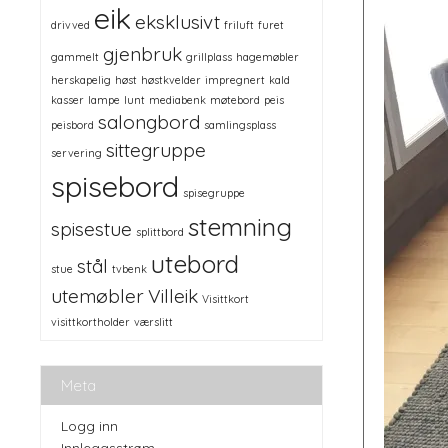
eik
eksklusivt
drivved
friluft
furet
gjenbruk
gammelt
grillplass
hagemøbler
herskapelig
høst
høstkvelder
impregnert
kald
kasser
lampe
lunt
mediabenk
møtebord
peis
salongbord
peisbord
samlingsplass
sittegruppe
servering
spisebord
spisegruppe
stemning
spisestue
splittbord
utebord
stål
stue
tvbenk
utemøbler
Villeik
Visittkort
visittkortholder
værslitt
Meta
Logg inn