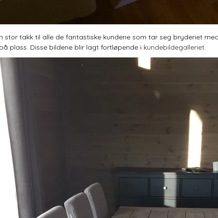
 en stor takk til alle de fantastiske kundene som tar seg bryderiet 
å plass. Disse bildene blir lagt fortløpende i
kundebildegalleriet
.