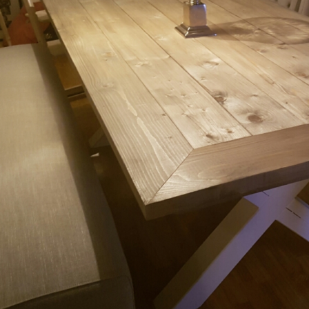
g interiørartikler håndlaget etter din