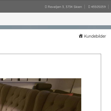
Reveljen 3, 3734 Skien
45505059
Kundebilder