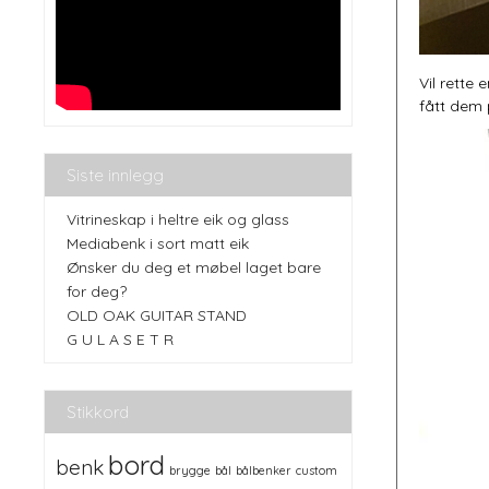
Vil rette
fått dem p
Siste innlegg
Vitrineskap i heltre eik og glass
Mediabenk i sort matt eik
Ønsker du deg et møbel laget bare
for deg?
OLD OAK GUITAR STAND
G U L A S E T R
Stikkord
bord
benk
brygge
bål
bålbenker
custom