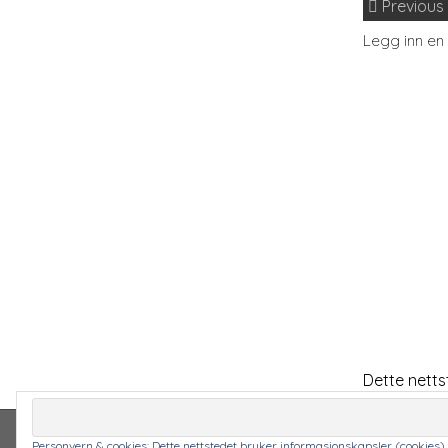
Previous
Legg inn e
Dette netts
Personvern & cookies: Dette nettstedet bruker informasjonskapsler (cookies). 