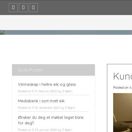
Skip
to
content
Siste Poster
Kun
Vitrineskap i heltre eik og glass
Posted on
6
Posted on
11. februar 2022
by
Bjørn
Mediabenk i sort matt eik
Posted on
12. desember 2021
by
Bjørn
Ønsker du deg et møbel laget bare
for deg?
Posted on
24. januar 2020
by
Bjørn