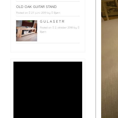
OLD OAK GUITAR STAND
Posted on
27. juni 2019
by
Bjørn
G U L A S E T R
Posted on
2. oktober 2018
by
Bjørn
Møbler o