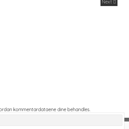
Next
vordan kommentardataene dine behandles.