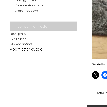
Innleggsstrøm
Kommentarstrøm
WordPress.org
Tider og informasjon
Reveljen 3
3734 Skien
+47 45505059
Åpent etter avtale.
Del dette:
Posted i