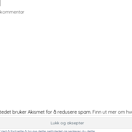
n kommentar
tedet bruker Akismet for å redusere spam.
Finn ut mer om h
Ved å fortsette å bruke dette nettstedet aksepterer du dette.