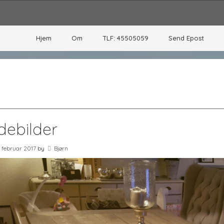
Hjem
Om
TLF: 45505059
Send Epost
debilder
. februar 2017
by
Bjørn