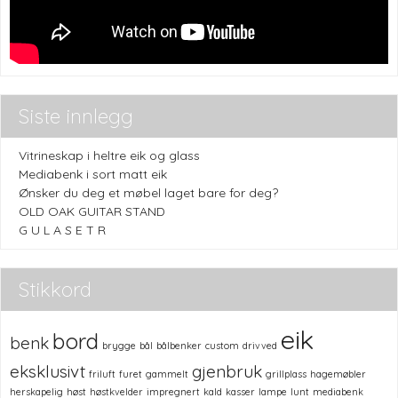
Siste innlegg
Vitrineskap i heltre eik og glass
Mediabenk i sort matt eik
Ønsker du deg et møbel laget bare for deg?
OLD OAK GUITAR STAND
G U L A S E T R
Stikkord
eik
bord
benk
brygge
bål
bålbenker
custom
drivved
eksklusivt
gjenbruk
friluft
furet
gammelt
grillplass
hagemøbler
herskapelig
høst
høstkvelder
impregnert
kald
kasser
lampe
lunt
mediabenk