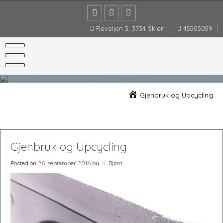
Skip
to
content
Reveljen 3, 3734 Skien
45505059
Gjenbruk og Upcycling
Gjenbruk og Upcycling
Posted on
26. september 2016
by
Bjørn