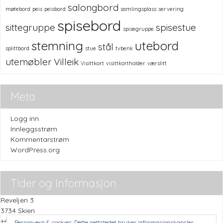
salongbord
møtebord
peis
peisbord
samlingsplass
servering
spisebord
sittegruppe
spisestue
spisegruppe
stemning
utebord
stål
splittbord
stue
tvbenk
utemøbler
Villeik
Visittkort
visittkortholder
værslitt
Meta
Logg inn
Innleggsstrøm
Kommentarstrøm
WordPress.org
Tider og informasjon
Reveljen 3
3734 Skien
+47 45505059
Personvern & cookies: Dette nettstedet bruker informasjonskapsler