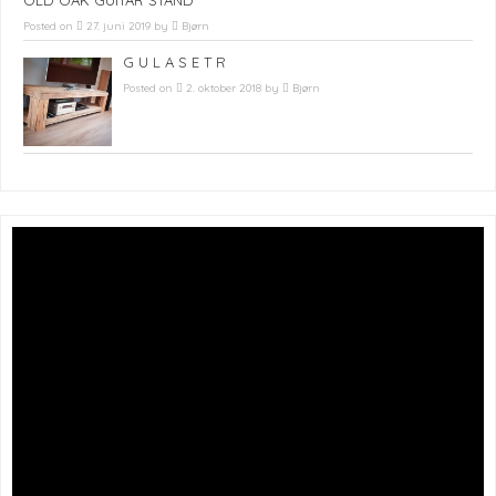
OLD OAK GUITAR STAND
Posted on
27. juni 2019
by
Bjørn
G U L A S E T R
Posted on
2. oktober 2018
by
Bjørn