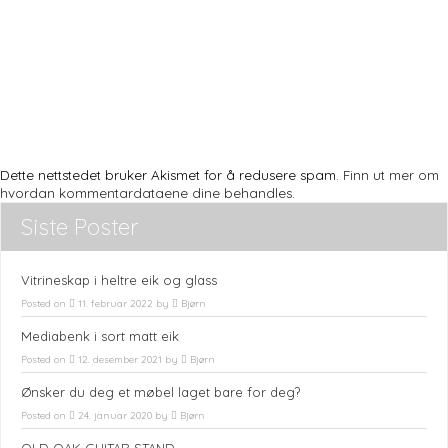
Dette nettstedet bruker Akismet for å redusere spam.
Finn ut mer om
hvordan kommentardataene dine behandles.
Siste Poster
Vitrineskap i heltre eik og glass
Posted on
11. februar 2022
by
Bjørn
Mediabenk i sort matt eik
Posted on
12. desember 2021
by
Bjørn
Ønsker du deg et møbel laget bare for deg?
Posted on
24. januar 2020
by
Bjørn