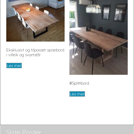
lav
Møbler og interiørartikler håndlaget etter dine ønsker.
Eksklusivt og tilpasset spisebord
i villeik og svartstål
Les mer
#Splittbord
Les mer
Siste Poster