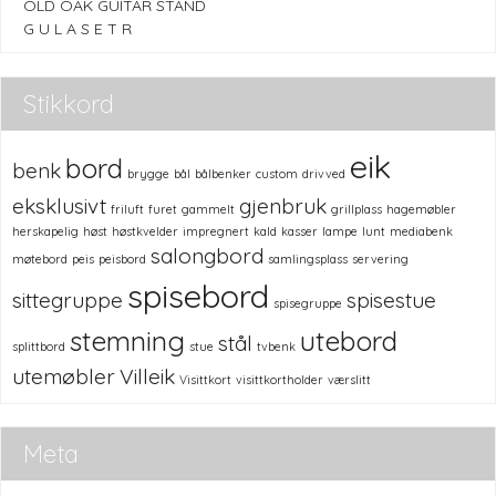
OLD OAK GUITAR STAND
G U L A S E T R
Stikkord
eik
bord
benk
brygge
bål
bålbenker
custom
drivved
eksklusivt
gjenbruk
friluft
furet
gammelt
grillplass
hagemøbler
herskapelig
høst
høstkvelder
impregnert
kald
kasser
lampe
lunt
mediabenk
salongbord
møtebord
peis
peisbord
samlingsplass
servering
spisebord
sittegruppe
spisestue
spisegruppe
stemning
utebord
stål
splittbord
stue
tvbenk
utemøbler
Villeik
Visittkort
visittkortholder
værslitt
Meta