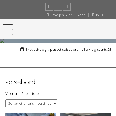
Skip
to
content
Reveljen 3, 3734 Skien
45505059
Eksklusivt og tilpasset spisebord i villeik og svartstål
spisebord
Sortet
Viser alle 2 resultater
etter
pris:
Høy
til