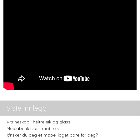
Siste innlegg
Vitrineskap i heltre eik og glass
Mediabenk i sort matt eik
Ønsker du deg et møbel laget bare for deg?