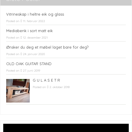
Vitrineskap i heltre eik og glass
Posted on
11. februar 2022
Mediabenk i sort matt eik
Posted on
12. desember 2021
Ønsker du deg et møbel laget bare for deg?
Posted on
24. januar 2020
OLD OAK GUITAR STAND
Posted on
27. juni 2019
G U L A S E T R
Posted on
2. oktober 2018