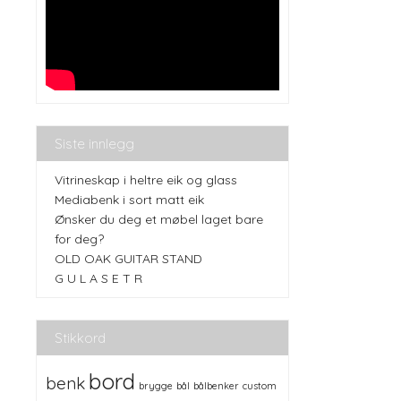
Siste innlegg
Vitrineskap i heltre eik og glass
Mediabenk i sort matt eik
Ønsker du deg et møbel laget bare
for deg?
OLD OAK GUITAR STAND
G U L A S E T R
Stikkord
bord
benk
brygge
bål
bålbenker
custom