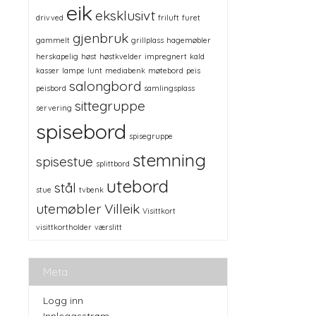
eik
eksklusivt
drivved
friluft
furet
gjenbruk
gammelt
grillplass
hagemøbler
herskapelig
høst
høstkvelder
impregnert
kald
kasser
lampe
lunt
mediabenk
møtebord
peis
salongbord
peisbord
samlingsplass
sittegruppe
servering
spisebord
spisegruppe
stemning
spisestue
splittbord
utebord
stål
stue
tvbenk
utemøbler
Villeik
Visittkort
visittkortholder
værslitt
Meta
Logg inn