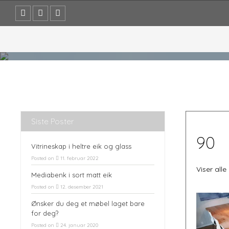
Skip
to
content
Siste Poster
90
Vitrineskap i heltre eik og glass
Posted on
11. februar 2022
Viser alle
Mediabenk i sort matt eik
Posted on
12. desember 2021
Ønsker du deg et møbel laget bare
for deg?
Posted on
24. januar 2020