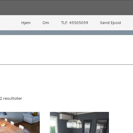
Hjem
Om
TLF: 45505059
Send Epost
Sortet
 2 resultater
etter
pris:
Høy
til
lav