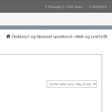
Reveljen 3, 3734 Skien
45505059
Eksklusivt og tilpasset spisebord i villeik og svartstål