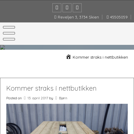
Skip
to
content
Reveljen 3, 3734 Skien
45505059
Kommer straks i nettbutikken
Kommer straks i nettbutikken
Posted on
13. april 2017
by
Bjørn