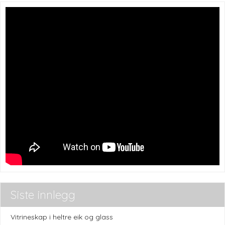
Siste innlegg
Vitrineskap i heltre eik og glass