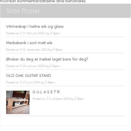
hvordan kommentardataene dine behandles.
Siste Poster
Vitrineskap i heltre eik og glass
Posted on
11. februar 2022
by
Bjørn
Mediabenk i sort matt eik
Posted on
12. desember 2021
by
Bjørn
Ønsker du deg et møbel laget bare for deg?
Posted on
24. januar 2020
by
Bjørn
OLD OAK GUITAR STAND
Posted on
27. juni 2019
by
Bjørn
G U L A S E T R
Posted on
2. oktober 2018
by
Bjørn