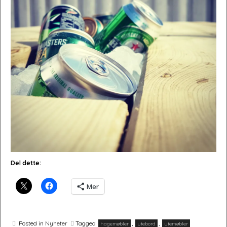
Del dette:
Mer
Posted in
Nyheter
Tagged
,
,
hagemøbler
utebord
utemøbler