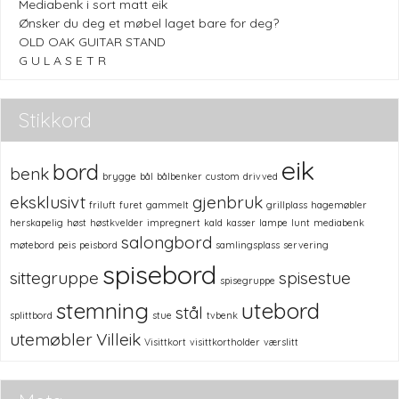
Mediabenk i sort matt eik
Ønsker du deg et møbel laget bare for deg?
OLD OAK GUITAR STAND
G U L A S E T R
Stikkord
eik
bord
benk
brygge
bål
bålbenker
custom
drivved
eksklusivt
gjenbruk
friluft
furet
gammelt
grillplass
hagemøbler
herskapelig
høst
høstkvelder
impregnert
kald
kasser
lampe
lunt
mediabenk
salongbord
møtebord
peis
peisbord
samlingsplass
servering
spisebord
sittegruppe
spisestue
spisegruppe
stemning
utebord
stål
splittbord
stue
tvbenk
utemøbler
Villeik
Visittkort
visittkortholder
værslitt